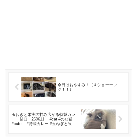
今日はおやすみ！（＆ショーーッ
ク！！）
玉ねぎと果実の甘み広がる特製カレ
ー 甘口 260611 #cat #のせ猫
#cute #特製カレー #玉ねぎと果実
の甘み広がる #cutecat #甘口 #猫の
いる暮らし #tねこ