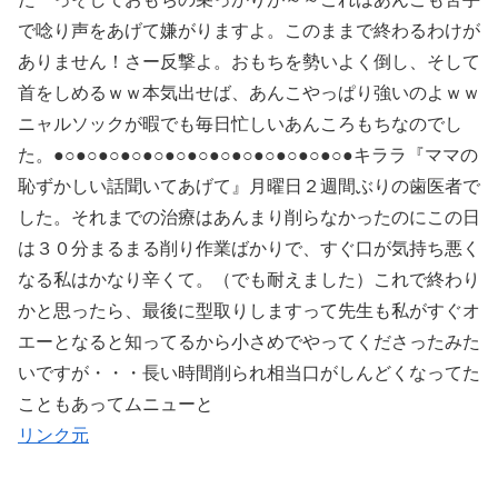
で唸り声をあげて嫌がりますよ。このままで終わるわけが
ありません！さー反撃よ。おもちを勢いよく倒し、そして
首をしめるｗｗ本気出せば、あんこやっぱり強いのよｗｗ
ニャルソックが暇でも毎日忙しいあんころもちなのでし
た。●○●○●○●○●○●○●○●○●○●○●○●○●○●キララ『ママの
恥ずかしい話聞いてあげて』月曜日２週間ぶりの歯医者で
した。それまでの治療はあんまり削らなかったのにこの日
は３０分まるまる削り作業ばかりで、すぐ口が気持ち悪く
なる私はかなり辛くて。（でも耐えました）これで終わり
かと思ったら、最後に型取りしますって先生も私がすぐオ
エーとなると知ってるから小さめでやってくださったみた
いですが・・・長い時間削られ相当口がしんどくなってた
こともあってムニューと
リンク元