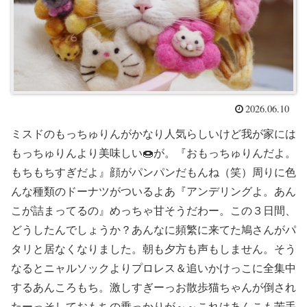
2026.06.10
ミスドのもっちゅりんがかなり人気らしいけど我が家には
もっちゅりんより美味しい🍩が。『おもっちゅりんだよ。
もちもちすぎだよ』顔がパンパンだもんね（笑）周りに色
んな種類のドーナツがついるよあ『アンデリングよ。あん
こが詰まってるの』めっちゃ甘そうだわー。この３日間、
どうしたんでしょうか？あんなに頻繁に来てた鳩さんがパ
タリと居なくなりました。朝も夕方も声もしません。そう
なるとニャルソックよりプロレス＆追いかけっこに全集中
するあんころもち。激しすぎーっお散歩猫ちゃんが倒され
たーっそしておもちの乗っかりが～～これはあんこも苦手