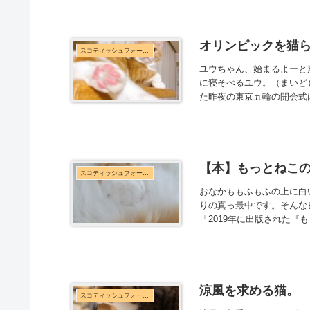
オリンピックを猫
スコティッシュフォールド
ユウちゃん、始まるよーと
に寝そべるユウ。（まいど
た昨夜の東京五輪の開会式
【本】もっとねこ
スコティッシュフォールド
おなかももふもふの上に白
りの真っ最中です。そんな
「2019年に出版された『
涼風を求める猫。
スコティッシュフォールド