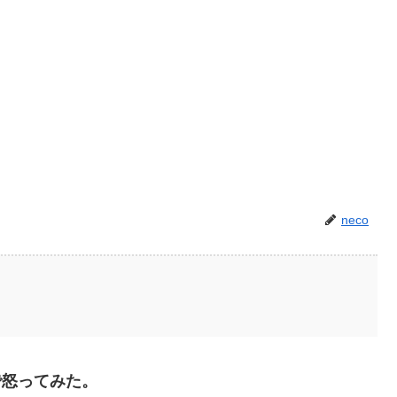
neco
で怒ってみた。