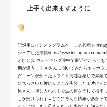
上手く出来ますように
スコティッシュフォールド
記録用にインスタグラムへ この投稿をInstagr
シェアした投稿https://www.instagram.
とび２歩 ウォーキング途中で最近やたらとあ
期が違うし？ AIさんに聞いてみたらヤマボ
グリーンがかったホワイト清楚な感じで素敵で
にちっさい６片にんにくが失敗した１片にんに
男さん…押し入れの中で生の梅を干して梅干
しか開けられず→どこにそんな情報があがっ
る？いや、まて母さん作った事ないし知らな