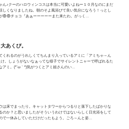
ゃん♪クーのハロウィンコスは本当に可愛いよねー１０月なのにまだ
涼しくなりましたね。朝のそよ風浴びて良い気分になろう！っとし
😨😨チョコ『あぁーーーーーまた来たわ。がっく...
と大あくび。
てくれるのがうれしくてちんまり入っているアミに「アミちゃ～ん
たけ。しょうがないなぁってな様子でサイレントニャーで呼ばれるた
ミ。(*´ω｀*)気がつくとアミ姐さんのい...
。
ウは床でまったり。キャットタワーからつるりと落下したばかりな
るのか？と思いましたがそういうわけではないらしく日光浴をして
ので一休みしていただけだったもよう。ごろ～んと姿...