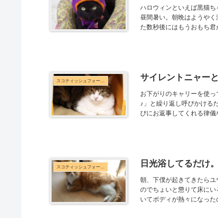
ハロウィンといえば黒猫ち
昼間暑い。朝晩はようやく
た数秒後にはもうおもち君が
サイレントニャー
スコティッシュフォールド
お下がりのキャリーを使っ
♪」と繰り返し呼びかける
びにお返事してくれる律儀なア
日光浴してるだけ
スコティッシュフォールド
朝、下僕が起きてきたらユ
のでちょいと懲りて床にい
いてボディが熱々になった