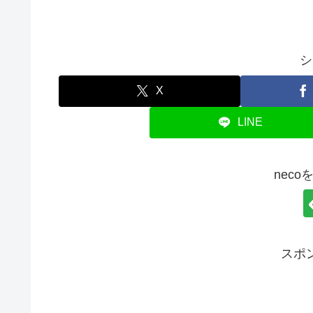
シ
X
LINE
nec
スポ