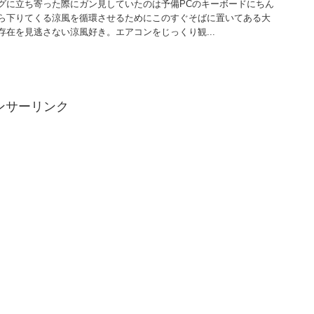
グに立ち寄った際にガン見していたのは予備PCのキーボードにちん
ら下りてくる涼風を循環させるためにこのすぐそばに置いてある大
在を見逃さない涼風好き。エアコンをじっくり観...
ンサーリンク