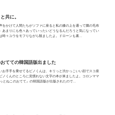
らと共に。
声をかけて人間たちがソファに座ると私の膝の上を通って隣の毛布
）あまりにも色々あっていったいどうなるんだろうと気になってい
は時々ユウをモフりながら観ましたよ。ドローンも素...
のおてての韓国語版出ました
いお手手を乗せてるピノくんは、キリっと渋かっこいい顔でスコ座
ピノくんのところに見慣れない文字の本が来ましたよ。コロンママ
もっとねこのおてて』の韓国語版が出版されたので...