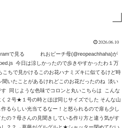
2026.06.10
amで見る れおピーチ母(@reopeachhaha)が
com/embed.js 今日は涼しかったので歩きやすかったわ１万
ちこちで見かけるこのお花ハナミズキに似てるけど時
ウシ聞いたことがあるけれどこのお花だったのね 淡い
す 同じような色味でコロンと丸いこちらは こんな
く２号★１号の時とほぼ同じサイズでした そんな山
し作るらしい光当てるなー！と怒られるので扉も少し
てたの？母さんの見聞きしている作り方と違う気がす
いし？？→葛藤がグルグルと★シャッター閉めてない