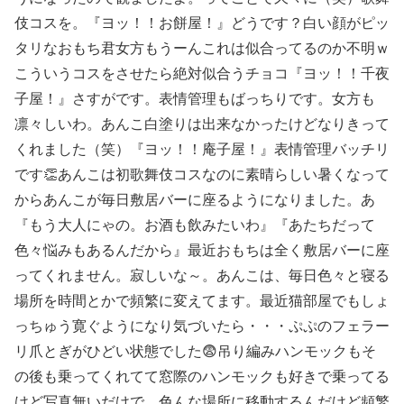
伎コスを。『ヨッ！！お餅屋！』どうです？白い顔がピッ
タリなおもち君女方もうーんこれは似合ってるのか不明ｗ
こういうコスをさせたら絶対似合うチョコ『ヨッ！！千夜
子屋！』さすがです。表情管理もばっちりです。女方も
凛々しいわ。あんこ白塗りは出来なかったけどなりきって
くれました（笑）『ヨッ！！庵子屋！』表情管理バッチリ
です👏あんこは初歌舞伎コスなのに素晴らしい暑くなって
からあんこが毎日敷居バーに座るようになりました。あ
『もう大人にゃの。お酒も飲みたいわ』『あたちだって
色々悩みもあるんだから』最近おもちは全く敷居バーに座
ってくれません。寂しいな～。あんこは、毎日色々と寝る
場所を時間とかで頻繁に変えてます。最近猫部屋でもしょ
っちゅう寛ぐようになり気づいたら・・・ぷぷのフェラー
リ爪とぎがひどい状態でした😨吊り編みハンモックもそ
の後も乗ってくれてて窓際のハンモックも好きで乗ってる
けど写真無いだけで、色んな場所に移動するんだけど頻繁