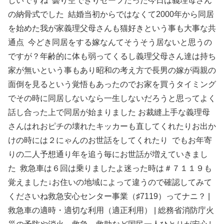
しいですね 曇り空でぎりセーフだった今日は義理母さん
の納骨式でした 結婚当初からではなくて2000年から同居
を始めた我が家義理父母さんも猫好きという事も大事な共
通点 今どき同居をする嫁なんてそうそう居ないと思うの
ですが？年齢的に体も弱ってくるし義理父母さん達は持ち
家が無いという事もあり昭和の考え方で長男の嫁が両親の
面倒を見るという覚悟もあったのでお家を買うタイミング
でその時に同居しないなら一生しないだろうと思ってよく
話し合った上で同居が始まりました お裁縫上手な義理母
さんはれおピチの壊れたキッカーも直してくれたりお出か
けの時には２にゃんのお世話をしてくれたり でもお年寄
りの二人予想通り年を追う毎にお世話が増えていきまし
た 救急車は６回は乗りましたよ迷った時は＃７１１９も
覚えました↓お住いの地域によって違うので確認してみて
くださいね救急安心センター事業（♯7119）ってナニ？ |
救急車の適時・適切な利用（適正利用） | 総務省消防庁火