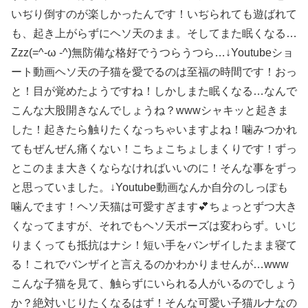
いぢり倒すのが楽しかったんです！いぢられても遊ばれて
も、起き上がらずにヘソ天のまま。そしてまた眠くなる…
Zzz(=^-ω -^)無防備な格好でうつらうつら…↓Youtubeショ
ート動画ヘソ天の子猫を愛でるのは至福の時間です！おっ
と！目が覚めたようですね！しかしまた眠くなる…なんで
こんな大股開きなんでしょうね？wwwシャキッと起きま
した！起きたら触りたくなっちゃいますよね！噛みつかれ
てもぜんぜん痛くない！こちょこちょしまくりです！ずっ
とこのまま大きくならなければいいのに！そんな事をずっ
と思っていました。↓Youtube動画なんか自分のしっぽも
噛んでます！ヘソ天猫は可愛すぎます💕ちょっとずつ大き
くなってますが、それでもヘソ天ポーズは変わらず。いじ
りまくっても抵抗はナシ！短い手をバンザイしたまま寝て
る！これでバンザイと言えるのかわかりませんが…www
こんな子猫を見て、触らずにいられる人がいるのでしょう
か？絶対いじりたくなるはず！そんな可愛い子猫ルナなの