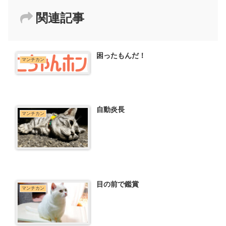
関連記事
困ったもんだ！
マンチカン
自動炎長
マンチカン
目の前で鑑賞
マンチカン