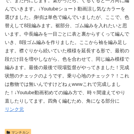
で、また円にします。繋がったら、ぐるぐると一方向に編
んでいきます。↓Youtubeショート動画涼し気なカラーを
選びました。身頃は単色で編んでいましたが、ここで、色
替えして8段編みます。裾部分、ゴム編みを入れたいと思
います。中長編みを一目ごとに表と裏からすくって編んで
いき、8段ゴム編みを作りました。ここから袖を編み足し
ます。襟ぐりから続いていた模様を延長する形で、最初の
段だけ目を増やしながら、色を合わせて、同じ編み模様で
編みます。最後の最後で現場監督がやってきました！完成
状態のチェックのようです。乗り心地のチェック？！これ
は敷物では無いんですけどねぇwwwこれで完成しまし
た！↓Youtube動画初めての編み方で、時々間違えてやり
直したりしてます。四角く編むため、角になる部分に
リンク元
マンチカン