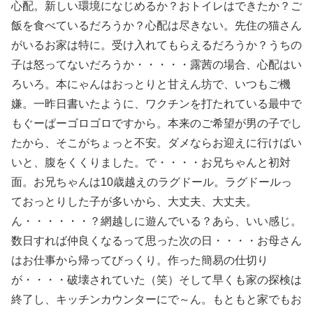
心配。新しい環境になじめるか？おトイレはできたか？ご
飯を食べているだろうか？心配は尽きない。先住の猫さん
がいるお家は特に。受け入れてもらえるだろうか？うちの
子は怒ってないだろうか・・・・・露茜の場合、心配はい
ろいろ。本にゃんはおっとりと甘えん坊で、いつもご機
嫌。一昨日書いたように、ワクチンを打たれている最中で
もぐーぱーゴロゴロですから。本来のご希望が男の子でし
たから、そこがちょっと不安。ダメならお迎えに行けばい
いと、腹をくくりました。で・・・・お兄ちゃんと初対
面。お兄ちゃんは10歳越えのラグドール。ラグドールっ
ておっとりした子が多いから、大丈夫、大丈夫。
ん・・・・・・？網越しに遊んでいる？あら、いい感じ。
数日すれば仲良くなるって思った次の日・・・・お母さん
はお仕事から帰ってびっくり。作った簡易の仕切り
が・・・・破壊されていた（笑）そして早くも家の探検は
終了し、キッチンカウンターにで～ん。もともと家でもお