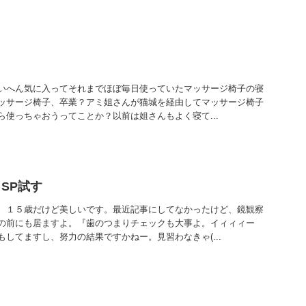
いへん気に入ってそれまでほぼ毎日使っていたマッサージ椅子の寝
ッサージ椅子、卒業？アミ姐さんが猫城を経由してマッサージ椅子
ら使っちゃおうってことか？以前は姐さんもよく寝て...
SP試す
、１５歳だけど美しいです。最近記事にしてなかったけど、鏡観察
の前にも居ますよ。『歯のつまりチェックも大事よ。イィィィー
してますし、努力の結果ですかねー。見習わなきゃ(...