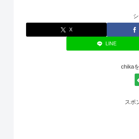
シ
X
LINE
chik
スポ