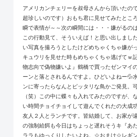
アメリカンチェリーを叔母さんから頂いたの
超珍しいのです）おもち君に見せてみたとこ
瞬で表情が～～次の瞬間には・・・嫌がるの
この行動見て、そういえば！と思い出しまし
い写真を撮ろうとしたけどめちゃくちゃ嫌が
キュウリを見せた時もめちゃくちゃ逃げてｗ
物志向で偽物嫌いよ』鶴橋で買ったゼンマイ
ーンと落とされるんですよ。ひどいよねー💦
ンに寄ったらなんとピッタリな鳥かご発見。
（笑）この中に蝶々も入れてみたのですが、
い時間チョイチョイして遊んでくれたの大成
友人２人とランチです。皆結婚して、お家が
の強制給餌も今日はちょっと遅れそうキ『あ
ララもゆっくりしたいよね。☆おまけ☆レギ