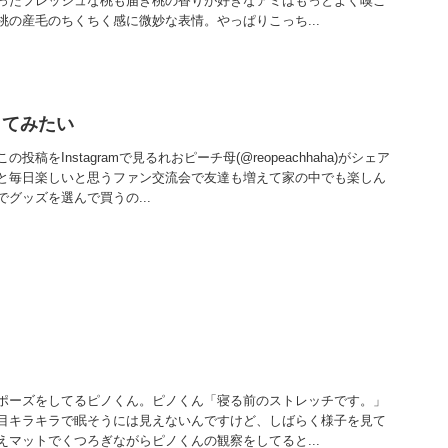
ったフレッシュな桃も届き桃の香りが好きなアミはもっとよく嗅ご
桃の産毛のちくちく感に微妙な表情。やっぱりこっち...
してみたい
稿をInstagramで見るれおピーチ母(@reopeachhaha)がシェア
と毎日楽しいと思うファン交流会で友達も増えて家の中でも楽しん
グッズを選んで買うの...
ポーズをしてるピノくん。ピノくん「寝る前のストレッチです。」
目キラキラで眠そうには見えないんですけど、しばらく様子を見て
えマットでくつろぎながらピノくんの観察をしてると...