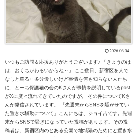
2026.06.04
いつもご訪問＆応援ありがとうございます♪ 「きょうのは
は、おくちがわるいからね～」 ここ数日、新宿区を人で
なしと罵る‥多分優しいけど事情を何も知らない人たち
に、とーち保護猫の会のKさんが事情を説明しているpost
がXに度々流れてきていたのですが。 その件についてKさ
んが発信されています。 『先週末からSNSを騒がせてい
た置き水騒動について』こんにちは、ジョイ吉です。先週
末からSNSで騒ぎになっていた投稿があります。その投
稿者は、新宿区内のとある公園で地域猫のためにと置き水