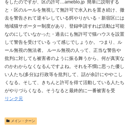
をしたのですが、区の許可…ameblo.jp 簡単に説明する
と・区のルールを無視して無許可で水入れを置き続け、撤
去を警告されて逆ギレしている餌やりがいる・新宿区には
地域猫サポーター制度があり、登録申請すれば活動は可能
なのにしていなかった・過去にも無許可で猫ハウスを設置
して警告を受けている って感じでしょうか。 つまり、ル
ール無視の無法者。 ルール無視の人って、正当な警告や
批判に対しても被害者のように振る舞うから、何が真実な
のかわからなくなるんですよね。それを不憫に思った優し
い人たち(多分)は行政等を批判して、話が余計にややこし
くなる。そして、きちんと許可を得て活動している人たち
がやりづらくなる。そうなると最終的に一番被害を受
リンク元
メイン・クーン