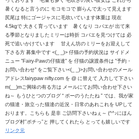
っております 毛量も多く 毛吹きの良い彼女は これから
暑くなると言うのに モコモコで 膨らんで太って見えます
尻尾は 特にゴージャスに毛吹いています体重は 現在
4.5kgで 大きく育っています 暑くなり コバエが 出て来
る季節となりましたミリーは時折 コバエを見つけては 必
死で追いかけています 甘えん坊のミリーをお迎えして
下さる方 募集中です <(_ _)> 仔猫の予約状況は サイドメ
ニュー ”Fairy-Pawの仔猫達” を 仔猫の譲渡条件は ”予約・
お問い合わせ” をご覧下さい<(_ _)>お問い合わせのメール
アドレスfairypaw nifty.com を @ に替えて 入力して下さい
m(__)mご興味の有る方は メールにてお問い合わせ下さい
ね～ もうひとつのブログ “ ポーのうたたね ” では、我が家
の猫達・旅立った猫達の近況・日常のあれこれを UPして
おります。こちらも 是非 ご訪問下さいねぇ～ (^^♪にほん
ブログ村"ポチっ"と 押してくれたら とっても嬉しいです
リンク元