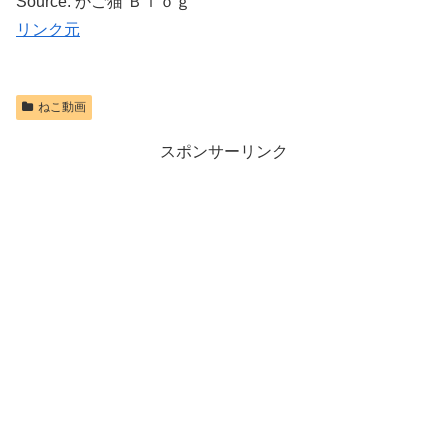
Source: かご猫 Ｂｌｏｇ
リンク元
ねこ動画
スポンサーリンク