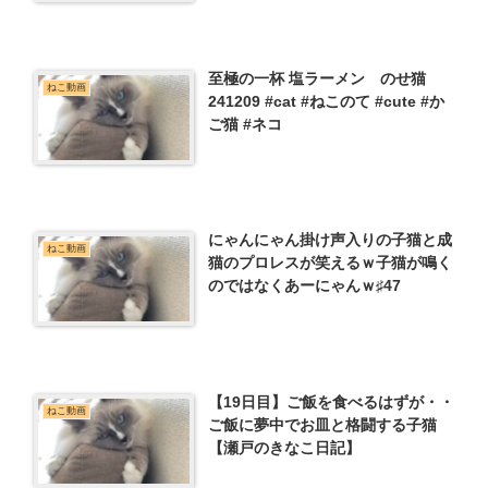
リームコロッケ全部蟹！☆回転寿
司・フェアメニュー・レビュー・
ZVE10
至極の一杯 塩ラーメン のせ猫
ねこ動画
241209 #cat #ねこのて #cute #か
ご猫 #ネコ
にゃんにゃん掛け声入りの子猫と成
ねこ動画
猫のプロレスが笑えるｗ子猫が鳴く
のではなくあーにゃんｗ♯47
【19日目】ご飯を食べるはずが・・
ねこ動画
ご飯に夢中でお皿と格闘する子猫
【瀬戸のきなこ日記】