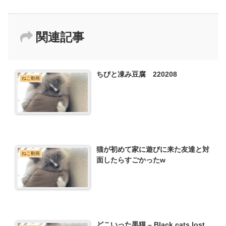
関連記事
ちびと凍み豆腐 220208
ねこ動画
猫が初めて家に遊びに来た友達と対
ねこ動画
面したらすごかったw
どこいった黒猫 – Black cats lost