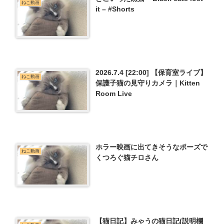
ねこ動画
it – #Shorts
2026.7.4 [22:00] 【保育室ライブ】
ねこ動画
保護子猫の見守りカメラ｜Kitten
Room Live
ホラー映画に出てきそうなポーズで
ねこ動画
くつろぐ猫チロさん
【猫日記】みゃうの猫日記(説明欄