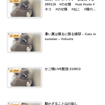
ねこ動画
260116 #のせ猫 #cat #cute #
ネコ #のせ猫 #ねこ #猫のい
る暮らし #猫 #かご猫
暑い夏は寝るに限る猫🐱 – Cats in
ねこ動画
summer – #shorts
かご猫LIVE配信 210813
ねこ動画
動かざること山の如し