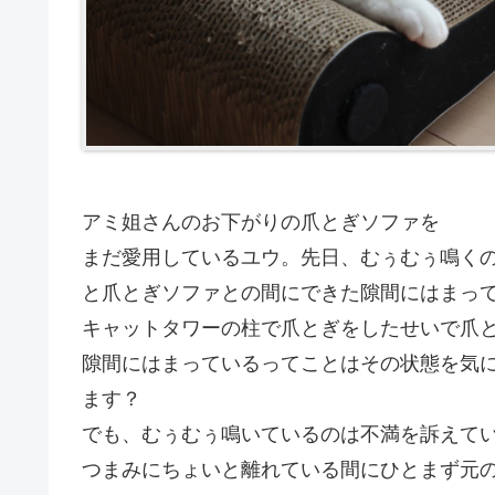
アミ姐さんのお下がりの爪とぎソファを
まだ愛用しているユウ。先日、むぅむぅ鳴く
と爪とぎソファとの間にできた隙間にはまっ
キャットタワーの柱で爪とぎをしたせいで爪
隙間にはまっているってことはその状態を気
ます？
でも、むぅむぅ鳴いているのは不満を訴えて
つまみにちょいと離れている間にひとまず元