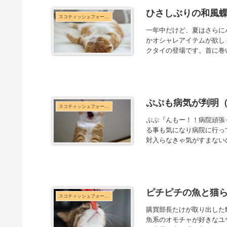
ひさしぶりの和風
スコティッシュフォールド
一年中だけど、夏はさらに
かオシャレアイテムが欲し
クタイの登場です。首に巻
ぷぷも病気が判明
スコティッシュフォールド
ぷぷ『んもー！！病院頑張
る事も気になり病院に行っ
対入らなきゃ気がすまないの』
ピチピチの魚と猫
スコティッシュフォールド
購買部長たけが取り出した
魚系のオモチャが好きなユ