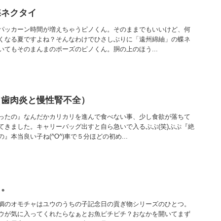
蝶ネクタイ
パッカーン時間が増えちゃうピノくん。そのままでもいいけど、何
くなる夏ですよね？そんなわけでひさしぶりに「遠州綿紬」の蝶ネ
いてもそのまんまのポーズのピノくん。胴の上のほう...
（歯肉炎と慢性腎不全）
ったの』なんだかカリカリを進んで食べない事、少し食欲が落ちて
てきました。キャリーバッグ出すと自ら急いで入るぷぷ(笑)ぷぷ『絶
本当良い子ね(^O^)車で５分ほどの初め...
ら。
鯛のオモチャはユウのうちの子記念日の貢ぎ物シリーズのひとつ。
ウが気に入ってくれたらなぁとお魚ピチピチ？おなかを開いてまず