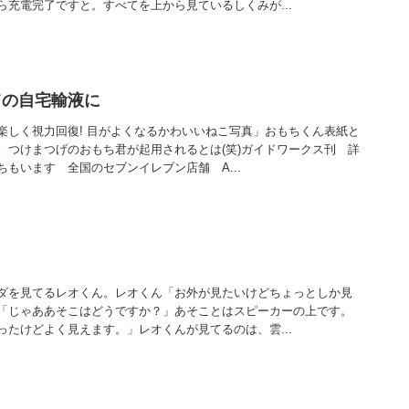
ら充電完了ですと。すべてを上から見ているしくみが...
ての自宅輸液に
楽しく視力回復! 目がよくなるかわいいねこ写真」おもちくん表紙と
。つけまつげのおもち君が起用されるとは(笑)ガイドワークス刊 詳
もいます 全国のセブンイレブン店舗 A...
ダを見てるレオくん。レオくん「お外が見たいけどちょっとしか見
「じゃああそこはどうですか？」あそことはスピーカーの上です。
ったけどよく見えます。」レオくんが見てるのは、雲...