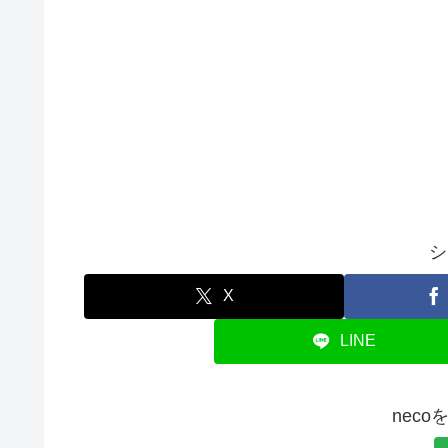
シ
X
LINE
nec