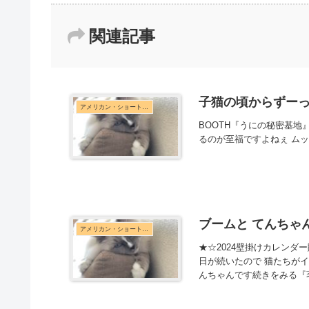
関連記事
子猫の頃からずー
アメリカン・ショートヘア
BOOTH『うにの秘密基地』 ⊹ . ݁˖ . ݁
るのが至福ですよねぇ ムッ
ブームと てんちゃ
アメリカン・ショートヘア
★☆2024壁掛けカレンダ
日が続いたので 猫たちが
んちゃんです続きをみる『著