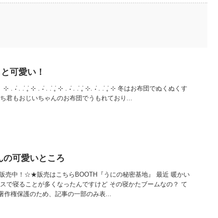
っと可愛い！
. ݁₊ ⊹ . ݁˖ . ݁. ݁₊ ⊹ . ݁˖ . ݁. ݁₊ ⊹. ݁˖ . ݁. ݁₊ ⊹ 冬はお布団でぬくぬくす
ち君もおじいちゃんのお布団でうもれており...
んの可愛いところ
ー販売中！☆★販売はこちらBOOTH『うにの秘密基地』 最近 暖かい
イスで寝ることが多くなったんですけど その寝かたブームなの？ て
作権保護のため、記事の一部のみ表...