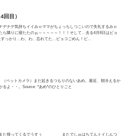
4回目）
ナデナデ気持ちイイみゃママがちょっちしつこいので失礼するみゃ
たら隣りに寝たたのぉ～～～～～！！！そして…去る4月8日はピョ
すっかり…わ、わ、忘れてた…ピョコごめん！ピ...
。（ペットカメラ）まだ起きるつもりのないあめ。最近、朝冷えるか
よ・・。Source: *あめ*のひとりごと
た帰ってくるでうすぅ またでしゅはちてんトイじんつ