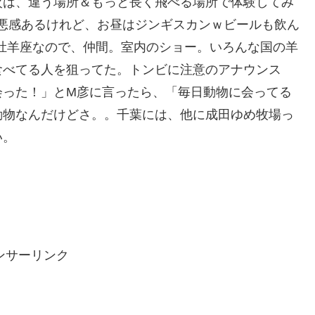
次は、違う場所＆もっと長く飛べる場所で体験してみ
っと罪悪感あるけれど、お昼はジンギスカンｗビールも飲ん
牡羊座なので、仲間。室内のショー。いろんな国の羊
食べてる人を狙ってた。トンビに注意のアナウンス
会った！」とM彦に言ったら、「毎日動物に会ってる
動物なんだけどさ。。千葉には、他に成田ゆめ牧場っ
い。
ンサーリンク