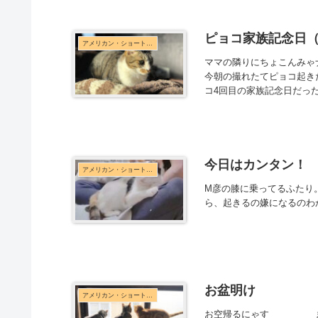
ピョコ家族記念日（
アメリカン・ショートヘア
ママの隣りにちょこんみゃ
今朝の撮れたてピョコ起き
コ4回目の家族記念日だった
今日はカンタン！
アメリカン・ショートヘア
M彦の膝に乗ってるふたり
ら、起きるの嫌になるのわかる
お盆明け
アメリカン・ショートヘア
お空帰るにゃす ま