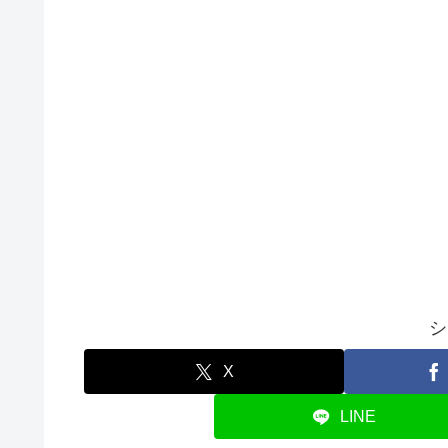
シ
X
LINE