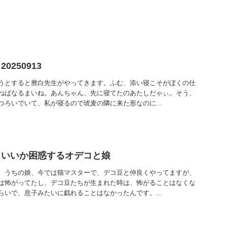
250913
うとすると麿白先生がやってきます。ふむ、添い寝こそがぼくの仕
ねばなるまいね。あんちゃん、先に寝てたのあたしだゃぃ。そう、
つろいでいて、私が寝るので琥麦の隣に来た形なのに...
らいいか困惑するオデコと娘
。うちの娘、今では猫マスターで、デコ豆と仲良くやってますが、
は怖がってたし、デコ豆たちが生まれた時は、怖がることはなくな
らいで、息子みたいに戯れることはなかったんです。...