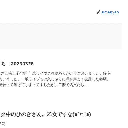
umanyan
 20230326
オス三毛王子4周年記念ライブご視聴ありがとうございました。帰宅
まいました。一般ライブでは久しぶりに鳴き声まで披露した参瑚。
わって逃げてしまってましたが、二階で翡文たち...
中のひのきさん。乙女ですな(๑´ㅂ`๑)
日記