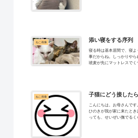
添い寝をする序列 20
ねこ画像
寝る時は基本居間で、寝よ
事だからね。しっかりやら
琥麦が先にマットレスでく
子猫にどう接した
ねこ画像
こんにちは。お母さんです
ひのきが我が家に来たとき
っても、せいぜい撫でるく