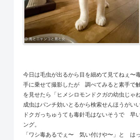
今日は毛虫が出るから目を細めて見てねぇ〜
手に乗せて撮影したが 調べてみると素手で
を見せたら「ヒメシロモンドクガの幼虫じゃ
成虫はパンチ効いとるから検索せんほうがい
ドクガっちゅうても毒針毛はないそうで 早
ング。
「ワシ毒あるでぇ〜 気い付けや〜」と はったりだけで