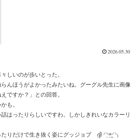
2026.05.30
毒々しいのが歩いとった。
触らんほうがよかったみたいね。グーグル先生に画像
ねえですか？」との回答。
いかも。
い話はったりらしいですわ。しかしきれいなカラーリ
生き抜く姿にグッジョブ ദ്ദി ⸍⸌̣ʷ̣̫⸍̣⸌₎