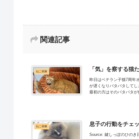
関連記事
「気」を察する猫たち
ねこ画像
昨日はベテラン子猫7周年
が遅くなりバタバタしてし
最初の方はそのバタバタが伝
息子の行動をチェック
ねこ画像
Source: 鍵しっぽのひのき