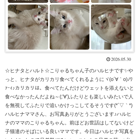
2026.05.30
☆ヒナタとハルト☆こりゃるちゃん子のハルヒナです✨や
っと、ヒナタがカリカリ食べてくれるようにヾ(o´∀｀o)ﾉﾜ
ｧｰｨ♪カリカリは、食べてたんだけどウェットを添えないと
食べなかったんだよね～(;'∀')ふたりとも楽しいみたいで人
を無視してふたりで追いかけっこしてるそうです(*´▽｀*)
ハルヒナママさん、お写真ありがとうございます♪ハルヒ
ナのママのこりゃるちゃん。前ほどお世話はしてないけど
子猫達のそばにいる良いママです。今日はハルヒナ写真を