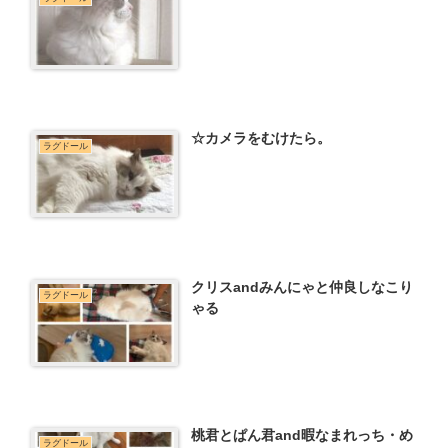
☆カメラをむけたら。
ラグドール
クリスandみんにゃと仲良しなこり
ラグドール
ゃる
桃君とぱん君and暇なまれっち・め
ラグドール