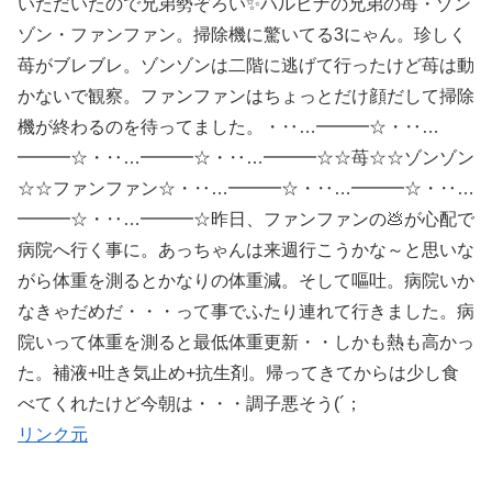
いただいたので兄弟勢ぞろい✨ハルヒナの兄弟の苺・ゾン
ゾン・ファンファン。掃除機に驚いてる3にゃん。珍しく
苺がブレブレ。ゾンゾンは二階に逃げて行ったけど苺は動
かないで観察。ファンファンはちょっとだけ顔だして掃除
機が終わるのを待ってました。・‥…━━━☆・‥…
━━━☆・‥…━━━☆・‥…━━━☆☆苺☆☆ゾンゾン
☆☆ファンファン☆・‥…━━━☆・‥…━━━☆・‥…
━━━☆・‥…━━━☆昨日、ファンファンの💩が心配で
病院へ行く事に。あっちゃんは来週行こうかな～と思いな
がら体重を測るとかなりの体重減。そして嘔吐。病院いか
なきゃだめだ・・・って事でふたり連れて行きました。病
院いって体重を測ると最低体重更新・・しかも熱も高かっ
た。補液+吐き気止め+抗生剤。帰ってきてからは少し食
べてくれたけど今朝は・・・調子悪そう(´；
リンク元