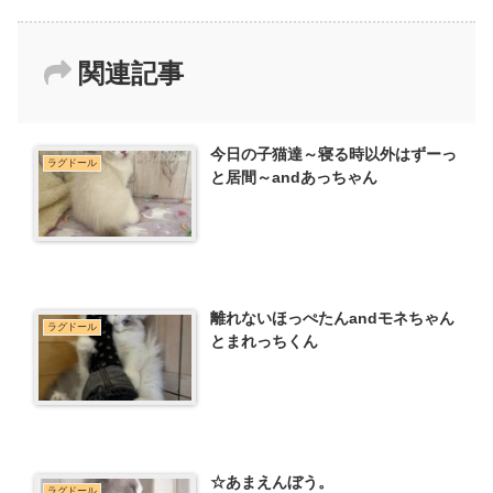
関連記事
今日の子猫達～寝る時以外はずーっ
ラグドール
と居間～andあっちゃん
離れないほっぺたんandモネちゃん
ラグドール
とまれっちくん
☆あまえんぼう。
ラグドール