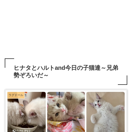
ヒナタとハルトand今日の子猫達～兄弟
勢ぞろいだ～
ラグドール