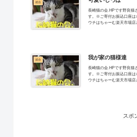
総合
長崎猫の会.HPです野良
す。※ご寄付お振込口座は
ウチはちゃーむ楽天市場店さ
我が家の猫様達
総合
長崎猫の会.HPです野良
す。※ご寄付お振込口座は
ウチはちゃーむ楽天市場店さ
スポ