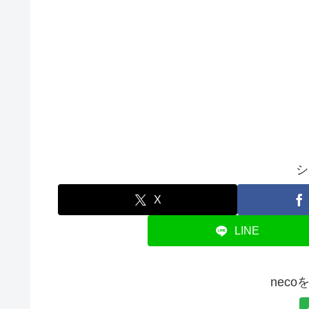
シ
X
LINE
nec