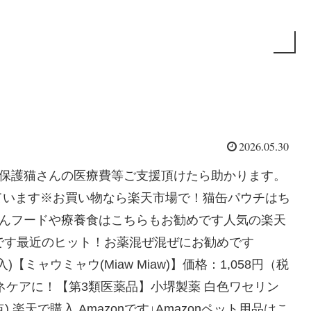
2026.05.30
・保護猫さんの医療費等ご支援頂けたら助かります。
ています※お買い物なら楽天市場で！猫缶パウチはち
いさんフードや療養食はこちらもお勧めです人気の楽天
です最近のヒット！お薬混ぜ混ぜにお勧めです
入)【ミャウミャウ(Miaw Miaw)】価格：1,058円（税
入 アクネケアに！【第3類医薬品】小堺製薬 白色ワセリン
時点) 楽天で購入 Amazonです↓Amazonペット用品はこ