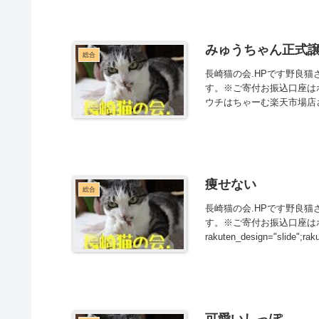
みゅうちゃん正式
総合
長崎猫の会.HPです野良
す。※ご寄付お振込口座は
ウチはちゃーむ楽天市場店さ
痩せない
総合
長崎猫の会.HPです野良
す。※ご寄付お振込口座は
rakuten_design="slide";rakut
可愛いしっぽ