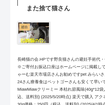
また捨て猫さん
総合
長崎猫の会.HPです野良猫さんの避妊手術代
※ご寄付お振込口座はホームページに掲載し
ゃーむ楽天市場店さんお勧めですpet みら
24さん療養食はペットゴーさんも安くて早い
MiawMiawクリーミー 本枯れ節風味(40g*12袋
込、送料別) (2025/5/20時点) 楽天で購
30g価格：250円（税込、送料別) (2025/4/1