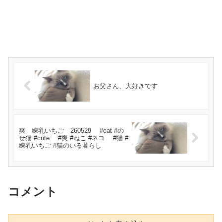
お父さん、大好きです
爽 練乳いちご 260529 #cat #の
せ猫 #cute #爽 #ねこ #ネコ #猫 #
練乳いちご #猫のいる暮らし
コメント