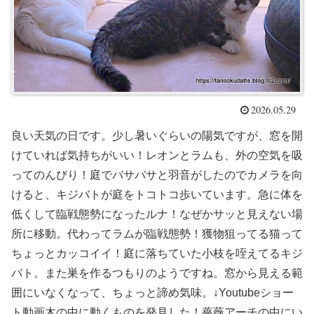
2026.05.29
良い天気の日です。少し暑いぐらいの陽気ですが、窓を開
けていれば気持ちがいい！レオンとラムも、外の空気を吸
ってのんびり！庭でバサバサと羽音がしたのでカメラを向
けると、キジバトが庭をトコトコ歩いています。急に体を
低くして臨戦態勢になったルナ！なぜかサッと見えない場
所に移動。代わってラムが臨戦態勢！獲物狙ってる猫って
ちょっとカッコイイ！庭に落ちていた小枝を咥えてるキジ
バト。また巣を作るつもりのようですね。窓から見える範
囲にいなくなって、ちょっと諦め気味。↓Youtubeショー
ト動画木の中に動くものを発見した！薔薇アーチの中にい