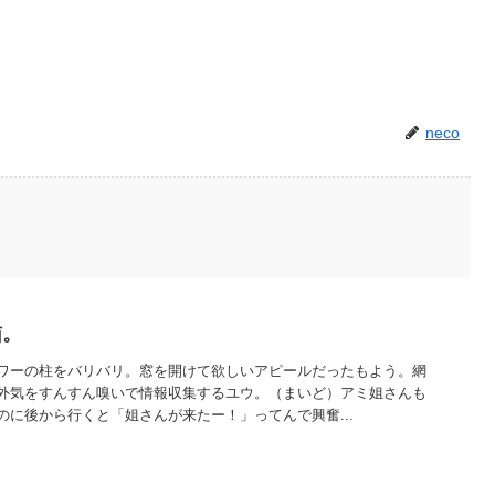
neco
猫。
ワーの柱をバリバリ。窓を開けて欲しいアピールだったもよう。網
外気をすんすん嗅いで情報収集するユウ。（まいど）アミ姐さんも
のに後から行くと「姐さんが来たー！」ってんで興奮...