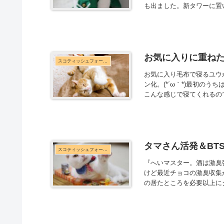
も出ました。新タワーに置
お気に入りに重ね
スコティッシュフォールド
お気に入り毛布で寝るユウ
ン化。(*´ω｀*)最初の
こんな感じで寝てくれるので
タマさん活発＆BT
スコティッシュフォールド
『へいマスター。酒は激臭
けど最近チョコの激臭収集
の居たところを必要以上に