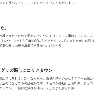
いてる籠ベッドを～～っカミカミやりまくりだしまし...
たら。
が暑そうだったので毛布の上にひんやりマットを重ねています。パ
うちはひんやりマットと毛布の間にもぐったりもしていましたがこの頃は
夏の間に毛布を洗濯できるかも。ひんやり...
Sグッズ探しにコリアタウン
強めでよろしく』寒くなったら、激臭が増すのかな？？？不思議だ
が活発になってるのは確かです。チョコが移動したら即効、チョコ
クンクン。『新鮮な激臭が凄い』そしてまた新しい激...