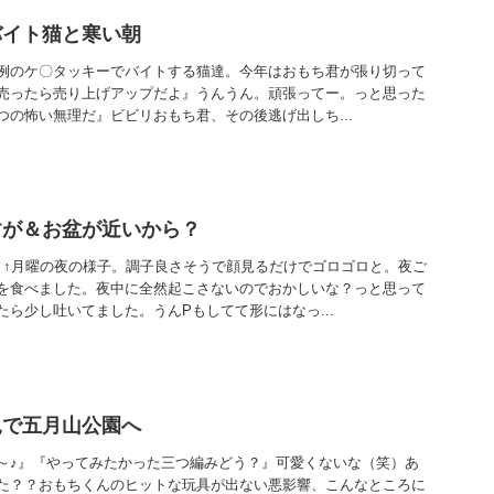
バイト猫と寒い朝
例のケ〇タッキーでバイトする猫達。今年はおもち君が張り切って
売ったら売り上げアップだよ』うんうん。頑張ってー。っと思った
つの怖い無理だ』ビビリおもち君、その後逃げ出しち...
すが＆お盆が近いから？
』↑月曜の夜の様子。調子良さそうで顔見るだけでゴロゴロと。夜ご
を食べました。夜中に全然起こさないのでおかしいな？っと思って
ら少し吐いてました。うんPもしてて形にはなっ...
見で五月山公園へ
～♪』『やってみたかった三つ編みどう？』可愛くないな（笑）あ
た？？おもちくんのヒットな玩具が出ない悪影響、こんなところに