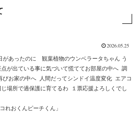
て
2026.05.25
日があったのに 観葉植物のウンベラータちゃん う
斑点が出ている事に気づいて慌ててお部屋の中へ 調
再びお家の中へ 人間だってシンドイ温度変化 エアコ
同じ場所で過保護に育てるわ １票応援よろしくでし
めネコれおくんピーチくん」