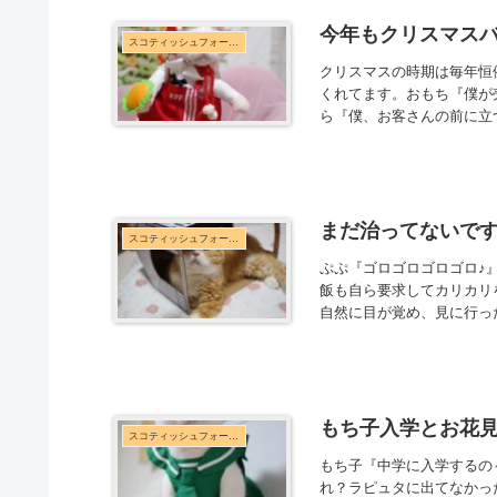
今年もクリスマス
スコティッシュフォールド
クリスマスの時期は毎年恒
くれてます。おもち『僕が
ら『僕、お客さんの前に立
まだ治ってないで
スコティッシュフォールド
ぷぷ『ゴロゴロゴロゴロ♪
飯も自ら要求してカリカリ
自然に目が覚め、見に行った
もち子入学とお花
スコティッシュフォールド
もち子『中学に入学するの
れ？ラピュタに出てなかっ