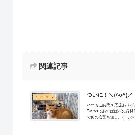
関連記事
ついに！＼(^o^)／
メイン・クーン
いつもご訪問＆応援ありが
Twitterであすぱぱが
で何の心配も無し。そっかー