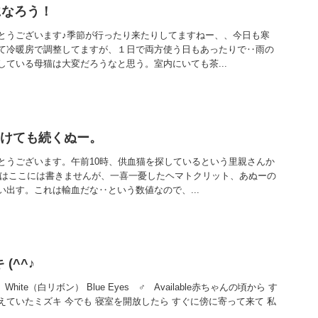
になろう！
とうございます♪季節が行ったり来たりしてますねー、、今日も寒
て冷暖房で調整してますが、１日で両方使う日もあったりで‥雨の
している母猫は大変だろうなと思う。室内にいても茶...
明けても続くぬー。
とうございます。午前10時、供血猫を探しているという里親さんか
などはここには書きませんが、一喜一憂したヘマトクリット、あぬーの
出す。これは輸血だな‥という数値なので、...
(^^♪
izuki ＝ White（白リボン） Blue Eyes ♂ Available赤ちゃんの頃から す
ていたミズキ 今でも 寝室を開放したら すぐに傍に寄って来て 私