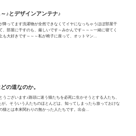
～♪とデザインアンテナ♪
が降ってます洗濯物が全然できなくてイヤになっちゃうほぼ部屋干
て、部屋に干すのも、厳しいです～みかんです～～～一緒に寝てく
上も大好きです～～～私が椅子に座って、オットマン...
はどの道なのか。
とうございます♪路頭に迷う猫たちを必死に生かそうとする人たち、
たが。そういう人たちのほとんどは、知ってしまったら放っておけな
猫とは本来関わりの無かった人たちです。出会...