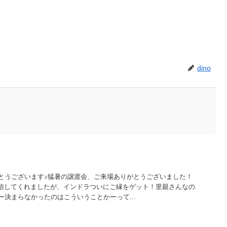
dino
とうございます♪猛暑の譲渡会、ご来場ありがとうございました！
先行発信してくれましたが、インドラついにご縁をゲット！里親さんなの
決まらなかったのはこういうことかーって...