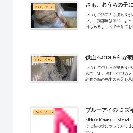
さぁ、おうちの子
メイン・クーン
いつもご訪問＆応援ありが
い、、猫部屋は気温によっ
日もあるし、外で子育てを
供血へGO!＆年が
メイン・クーン
いつもご訪問＆応援ありが
らのLINE。詳しい症状
診察の際の先生の言葉を思い
ブルーアイの ミズキ 
メイン・クーン
Nikita's Kittens ＝ M
ぐに私の傍にやって来て甘え
がベ...