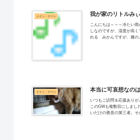
我が家のリトルみぃ
メイン・クーン
こんにちは～～～冷たい雨
しなのですが、湿度が高く
れる みかんですが、膝の
本当に可哀想なの
メイン・クーン
いつもご訪問＆応援ありが
このGWも複数目にしまし
いだけの善意の第三者。その