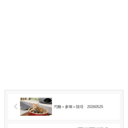
弐醐＋参瑚＝陸珸 20260525