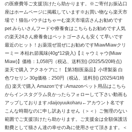
の医療費等ご支援頂けたら助かります。※ご寄付お振込口
座はホームページに掲載しています※お買い物なら楽天市
場で！猫缶パウチはちゃーむ楽天市場店さんお勧めです
pet みらいさんフードや療養食はこちらもお勧めです人気
の楽天24さん療養食はペットゴーさんも安くて早いです
最近のヒット！お薬混ぜ混ぜにお勧めですMiawMiawクリ
ーミー 本枯れ節風味(40g*12袋入)【ミャウミャウ(Miaw
Miaw)】価格：1,058円（税込、送料別) (2025/5/20時点)
楽天で購入 アクネケアに！【第3類医薬品】小堺製薬 白
色ワセリン 30g価格：250円（税込、送料別) (2025/4/1時
点) 楽天で購入 Amazonです↓Amazonペット用品はこちら
からインスタグラム良かったらフォローして下さい動画も
アップしております♪daijoyuukoharu←アカウント名です
こんな時期なのに申し訳ありません（＞＜）ご無理のない
範囲でご支援頂けたら助かります。ご支援金は全額保護活
動費として猫さん達の幸せの為に使用させて頂きます。＜