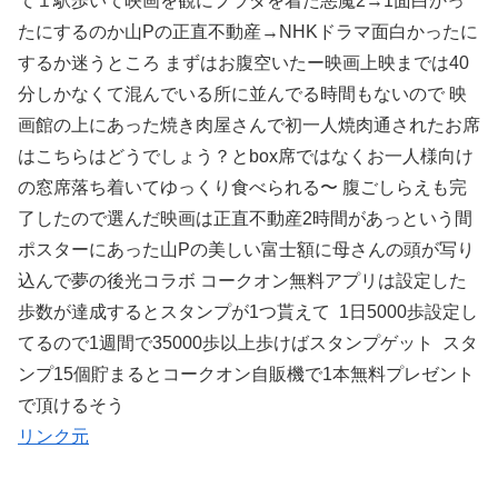
て１駅歩いて映画を観にプラダを着た悪魔2→1面白かっ
たにするのか山Pの正直不動産→NHKドラマ面白かったに
するか迷うところ まずはお腹空いたー映画上映までは40
分しかなくて混んでいる所に並んでる時間もないので 映
画館の上にあった焼き肉屋さんで初一人焼肉通されたお席
はこちらはどうでしょう？とbox席ではなくお一人様向け
の窓席落ち着いてゆっくり食べられる〜 腹ごしらえも完
了したので選んだ映画は正直不動産2時間があっという間
ポスターにあった山Pの美しい富士額に母さんの頭が写り
込んで夢の後光コラボ コークオン無料アプリは設定した
歩数が達成するとスタンプが1つ貰えて 1日5000歩設定し
てるので1週間で35000歩以上歩けばスタンプゲット スタ
ンプ15個貯まるとコークオン自販機で1本無料プレゼント
で頂けるそう
リンク元