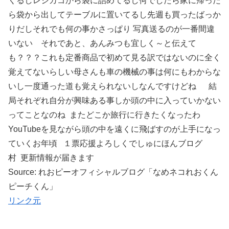
くるしレジカゴから袋に詰めてるし何でしたら家に帰った
ら袋から出してテーブルに置いてるし先週も買ったばっか
りだしそれでも何の事かさっぱり 写真送るのが一番間違
いない それであと、あんみつも宜しく～と伝えて
も？？？これも定番商品で初めて見る訳ではないのに全く
覚えてないらしい母さんも車の機械の事は何にもわからな
いし一度通った道も覚えられないしなんですけどね 結
局それぞれ自分が興味ある事しか頭の中に入っていかない
ってことなのね またどこか旅行に行きたくなったわ
YouTubeを見ながら頭の中を遠くに飛ばすのが上手になっ
ていくお年頃 １票応援よろしくでしゅにほんブログ
村 更新情報が届きます
Source: れおピーオフィシャルブログ「なめネコれおくん
ピーチくん」
リンク元