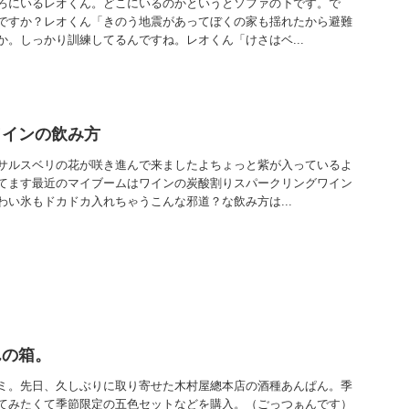
ろにいるレオくん。どこにいるのかというとソファの下です。で
ですか？レオくん「きのう地震があってぼくの家も揺れたから避難
か。しっかり訓練してるんですね。レオくん「けさはベ...
ワインの飲み方
サルスベリの花が咲き進んで来ましたよちょっと紫が入っているよ
てます最近のマイブームはワインの炭酸割りスパークリングワイン
わい氷もドカドカ入れちゃうこんな邪道？な飲み方は...
んの箱。
ミ。先日、久しぶりに取り寄せた木村屋總本店の酒種あんぱん。季
てみたくて季節限定の五色セットなどを購入。（ごっつぁんです）