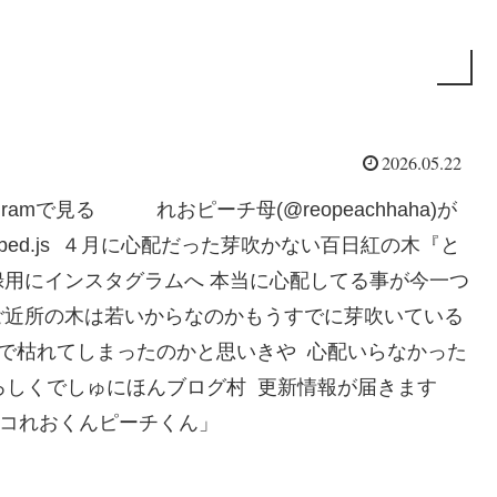
2026.05.22
amで見る れおピーチ母(@reopeachhaha)が
com/embed.js ４月に心配だった芽吹かない百日紅の木『と
用にインスタグラムへ 本当に心配してる事が今一つ
ご近所の木は若いからなのかもうすでに芽吹いている
雨不足で枯れてしまったのかと思いきや 心配いらなかった
ろしくでしゅにほんブログ村 更新情報が届きます
めネコれおくんピーチくん」