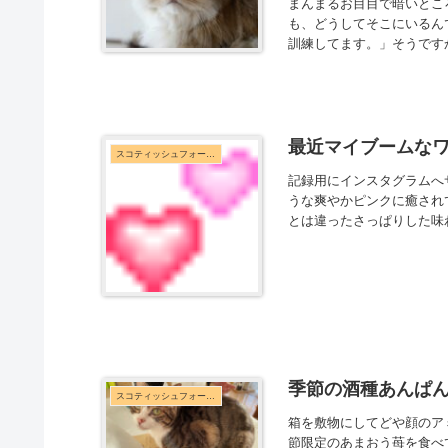
まんまるお目目で暗いとこ
も、どうしてそこにいるん
訓練してます。」そうです
最近マイブームな
スコティッシュフォールド
記録用にインスタグラムへ
うな爽やかピンクに癒され
とは違ったさっぱりした味
季節の酒種あんぱ
スコティッシュフォールド
箱を敷物にしてどや顔のア
節限定のあまおう苺を食べ