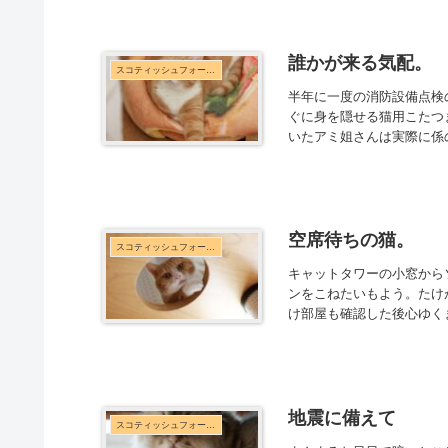
誰かが来る気配。
スコティッシュフォールド
半年に一度の消防設備点検
ぐに身を隠せる猫用こたつ
いたアミ姐さんは実際に係
空席待ちの猫。
スコティッシュフォールド
キャットタワーの小窓から
ンをこねたいもよう。たけ
け部屋も確認した後心ゆく
地震に備えて
スコティッシュフォールド