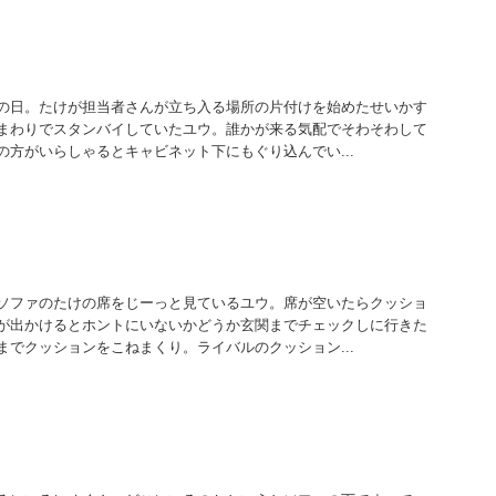
の日。たけが担当者さんが立ち入る場所の片付けを始めたせいかす
まわりでスタンバイしていたユウ。誰かが来る気配でそわそわして
の方がいらしゃるとキャビネット下にもぐり込んでい...
ソファのたけの席をじーっと見ているユウ。席が空いたらクッショ
が出かけるとホントにいないかどうか玄関までチェックしに行きた
までクッションをこねまくり。ライバルのクッション...