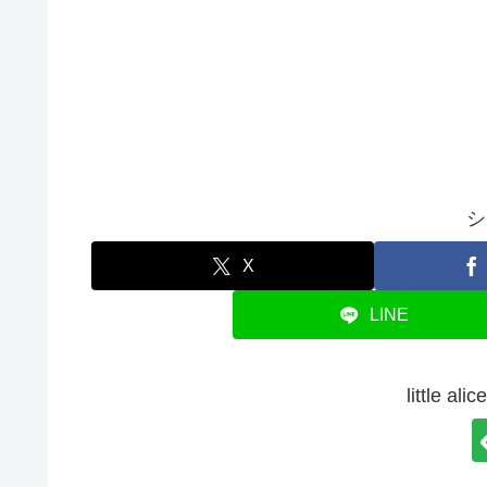
シ
X
LINE
little 