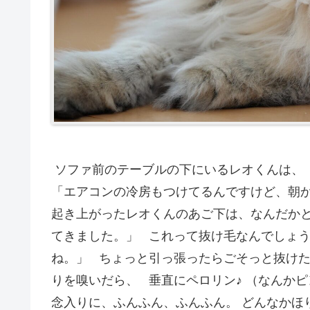
ソファ前のテーブルの下にいるレオくんは、 
「エアコンの冷房もつけてるんですけど、朝
起き上がったレオくんのあご下は、なんだか
てきました。」 これって抜け毛なんでしょ
ね。」 ちょっと引っ張ったらごそっと抜け
りを嗅いだら、 垂直にペロリン♪ （なんか
念入りに、ふんふん、ふんふん。 どんなかほ