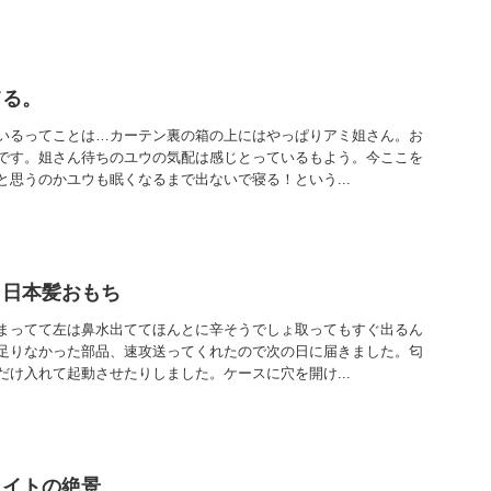
てる。
いるってことは…カーテン裏の箱の上にはやっぱりアミ姐さん。お
です。姐さん待ちのユウの気配は感じとっているもよう。今ここを
と思うのかユウも眠くなるまで出ないで寝る！という...
＆日本髪おもち
まってて左は鼻水出ててほんとに辛そうでしょ取ってもすぐ出るん
足りなかった部品、速攻送ってくれたので次の日に届きました。匂
だけ入れて起動させたりしました。ケースに穴を開け...
ライトの絶景