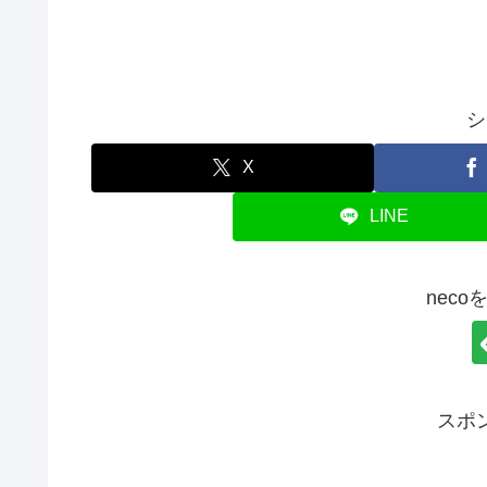
シ
X
LINE
nec
スポ