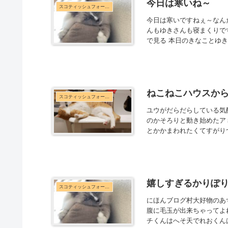
今日は寒いね～
スコティッシュフォールド
今日は寒いですねぇ～なんだ
んもゆきさんも寝まくりです(*
で見る 本日のきなことゆき(@k
ねこねこハウスか
スコティッシュフォールド
ユウがだらだらしている気
のかそろりと動き始めたア
とかかまわれたくてすがりつ
嬉しすぎるかりぽり
スコティッシュフォールド
にほんブログ村大好物のあ
腹に毛玉が出来ちゃってよれ
チくんはへそ天でれおくんは