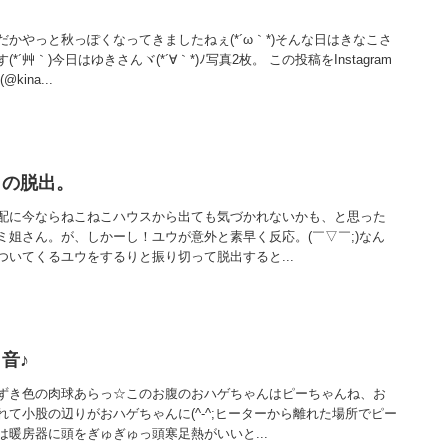
かやっと秋っぽくなってきましたねぇ(*´ω｀*)そんな日はきなこさ
´艸｀)今日はゆきさんヾ(*´∀｀*)ﾉ写真2枚。 この投稿をInstagram
ina...
らの脱出。
配に今ならねこねこハウスから出ても気づかれないかも、と思った
ミ姐さん。が、しかーし！ユウが意外と素早く反応。(￣▽￣;)なん
いてくるユウをするりと振り切って脱出すると...
音♪
ずき色の肉球あらっ☆このお腹のおハゲちゃんはピーちゃんね、お
て小股の辺りがおハゲちゃんに(^-^;ヒーターから離れた場所でピー
暖房器に頭をぎゅぎゅっ頭寒足熱がいいと...