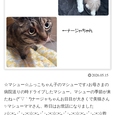
2026.05.15
☆マシュー☆ふっこちゃん子のマシューです♪お母さまの
病院送りの時ドライブしたマシュー。マシューの季節が来
たね～(*´▽｀*)ナージャちゃんお目目が大きくで美猫さん
✨マシューママさん、昨日はお世話になりました
♪☆;+;｡･ﾟ･｡;+;☆;+;｡･ﾟ･｡;+;☆;+;｡･ﾟ･｡;+;☆;+;｡･ﾟ･｡;+;☆昨