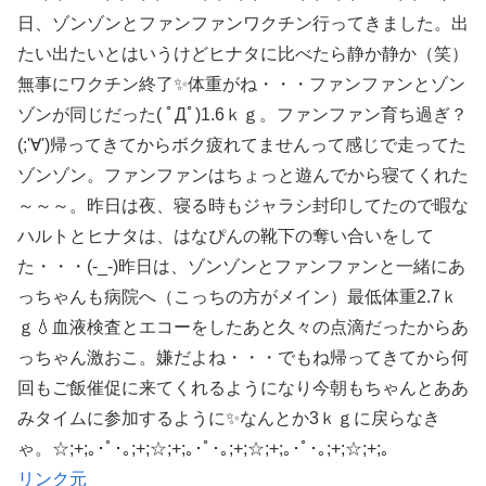
日、ゾンゾンとファンファンワクチン行ってきました。出
たい出たいとはいうけどヒナタに比べたら静か静か（笑）
無事にワクチン終了✨体重がね・・・ファンファンとゾン
ゾンが同じだった( ﾟДﾟ)1.6ｋｇ。ファンファン育ち過ぎ？
(;'∀')帰ってきてからボク疲れてませんって感じで走ってた
ゾンゾン。ファンファンはちょっと遊んでから寝てくれた
～～～。昨日は夜、寝る時もジャラシ封印してたので暇な
ハルトとヒナタは、はなぴんの靴下の奪い合いをして
た・・・(-_-)昨日は、ゾンゾンとファンファンと一緒にあ
っちゃんも病院へ（こっちの方がメイン）最低体重2.7ｋ
ｇ💧血液検査とエコーをしたあと久々の点滴だったからあ
っちゃん激おこ。嫌だよね・・・でもね帰ってきてから何
回もご飯催促に来てくれるようになり今朝もちゃんとああ
みタイムに参加するように✨なんとか3ｋｇに戻らなき
ゃ。☆;+;｡･ﾟ･｡;+;☆;+;｡･ﾟ･｡;+;☆;+;｡･ﾟ･｡;+;☆;+;｡
リンク元