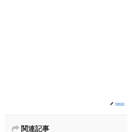
neco
関連記事