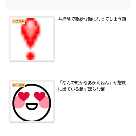
耳掃除で微妙な顔になってしまう猫
ねこ画像
「なんで動かなあかんねん」が態度
ねこ画像
に出ている超ずぼらな猫