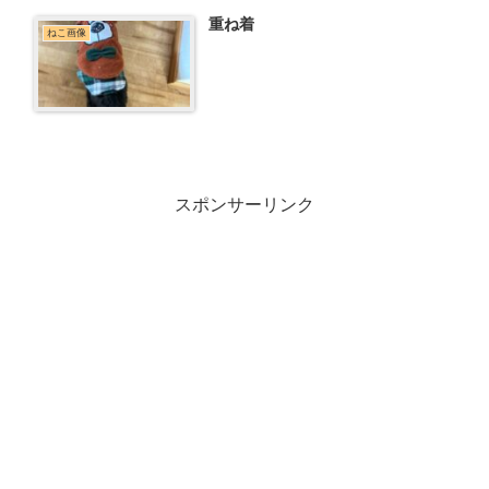
重ね着
ねこ画像
スポンサーリンク