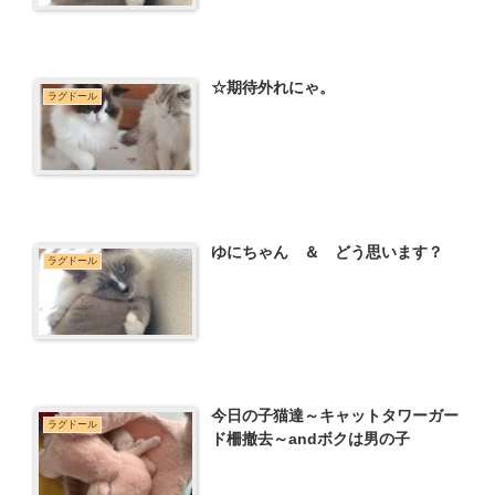
☆期待外れにゃ。
ラグドール
ゆにちゃん ＆ どう思います？
ラグドール
今日の子猫達～キャットタワーガー
ラグドール
ド柵撤去～andボクは男の子