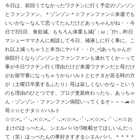
今日は、前回うてなかったワクチンに行く予定のゾンゾン
とファンファン。＊ゾンゾン＊☆ファンファン☆来週でも
いいかな～なんて思ってたんだけどあっちゃんがね・・今
日で3日目、食欲減。もちろん体重も減(´；ω；`)ｳｯ…昨日
マシューママさんに相談して今日、補液しに行く事に。こ
れ以上減っちゃうと本当にヤバイ・・(>_<)あっちゃんが
病院行くならゾンゾンとファンファンも連れてくか～って
事が今日ワクチン行く理由だけど来週ワクチンだと苺だけ
がお留守番になっちゃうからハルトとヒナタが居る時の方
が（土曜日卒業するふたり）苺は寂しくないかな～という
のも理由のひとつです。ブログ更新終わったら、あっちゃ
ん・ゾンゾン・ファンファン病院いってくるぞ～～～🚙☆
苺☆☆ヒナタ☆☆ハルト
☆☆;+;｡･ﾟ･｡;+;☆;+;｡･ﾟ･｡;+;☆;+;｡･ﾟ･｡;+;☆;+;｡･ﾟ･｡;+;☆お
まけのほっぺたん。シエルパパが3枚載せてほしいんだっ
て（笑）ほっぺたんの事好きすぎるシエルパパ。＊＊＊＊