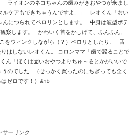
、 ライオンのネコちゃんの歯みがきおやつが来まし
タルケアもできちゃうんですよ。」 レオくん「おい
ゃんにつられてペロリンとします。 中身は波型ポテ
と観察します。 かわいく首をかしげて、ふんふん、
こをウィンクしながら（？）ペロリとしたり。 舌
りはしないレオくん。 コロンママ「歯で齧ることで
オくん「ぼくは固いおやつよりちゅ～るとかがいいで
ゃうのでした （せっかく買ったのにちぎっても全く
はゼロです！）&nb
ンサーリンク