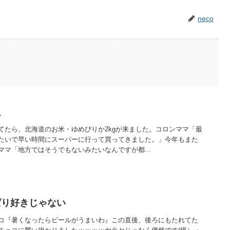
neco
足
てたら、北海道のお米・ゆめぴりか2kgが来ました。コロンママ「最
たいで早い時間にスーパーに行って買ってきました。」今年もまた
マ「地方ではそうでもないみたいなんですが都...
ぱり好きじゃない
コ『暑くなったらビールがうまいわ』この直後、後ろにもたれてた