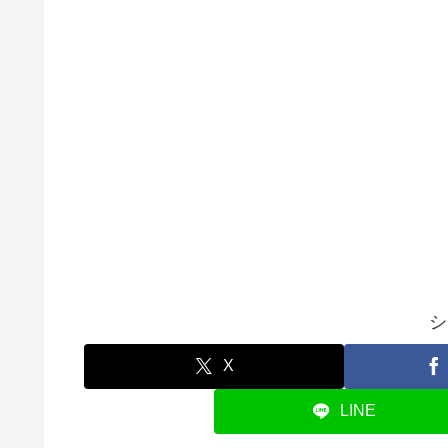
シ
X
LINE