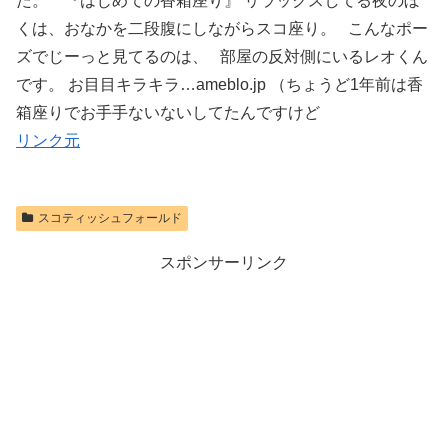
た。 『はじめての香箱座り』 リラックスしてる夜のぼ
くは、おなかを二段腹にしながらスコ座り。 こんなポー
ズでじーっと見てるのは、 部屋の反対側にいるレオくん
です。 お目目キラキラ…ameblo.jp （ちょうど1年前は香
箱座りでお手手ないないしてたんですけど
リンク元
スコティッシュフォールド
スポンサーリンク