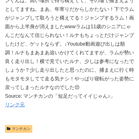
ンくんは、高い場所で待ち構えてて、その場で捕まえよう
としてますね。まあ、年寄りだからしかたない！下でラム
がジャンプして取ろうと構えてる！ジャンプするラム！画
面から上半身が消えましたwwwラムは11歳のシニアにゃ
んこだなんて信じられない！ルナもちょっとだけジャンプ
したけど、ゲットならず。↓Youtube動画遊び出しは順
調！ルナもまあまあ追いかけてくれてますが、ラムが勢い
良く走り出し！横で見ていたルナ、少しは参考になったで
しょうか？少し走り出したと思ったのに、捕まえに行く時
もモタモタしてて走る気ナシ！やっぱり寝転がった姿勢に
戻ってしまったルナなのでした😔
Source: マンチカンの「短足だってイイじゃん♪」
リンク元
マンチカン