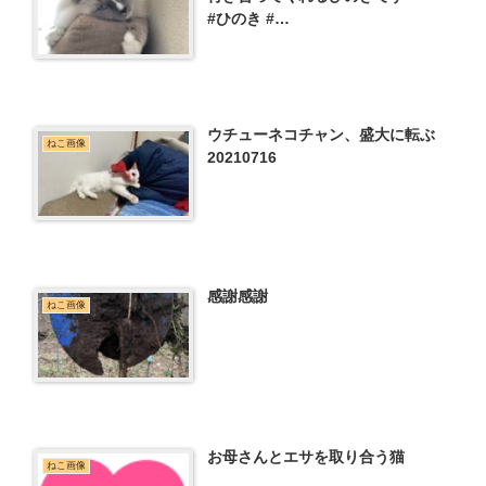
#ひのき #…
ウチューネコチャン、盛大に転ぶ
ねこ画像
20210716
感謝感謝
ねこ画像
お母さんとエサを取り合う猫
ねこ画像