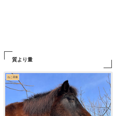
質より量
ねこ画像