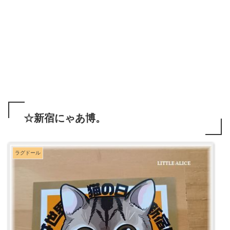
☆新宿にゃあ博。
ラグドール