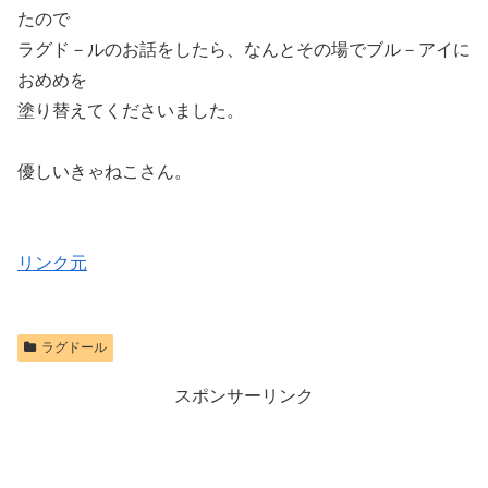
たので
ラグド－ルのお話をしたら、なんとその場でブル－アイに
おめめを
塗り替えてくださいました。
優しいきゃねこさん。
リンク元
ラグドール
スポンサーリンク