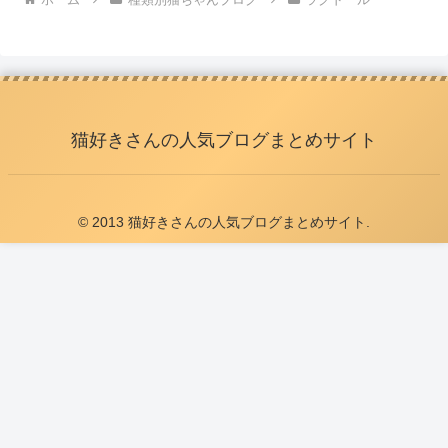
猫好きさんの人気ブログまとめサイト
© 2013 猫好きさんの人気ブログまとめサイト.