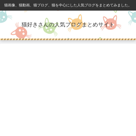
猫画像、猫動画、猫ブログ、猫を中心にした人気ブログをまとめてみました。
猫好きさんの人気ブログまとめサイト