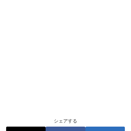
シェアする