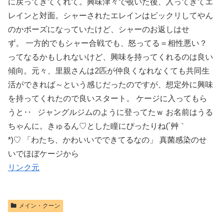
に戻ってきてくれて。興味津々で覗いた後、入ってきてエ
レインと対面。シャーされたエレインはビックリしてやん
のかポーズになっていたけど、シャーのお返しはせ
ず。 一方的でもシャー合戦でも、怒ってる＝相性悪い？
ってなるかもしれないけど、興味を持ってくれるのは良い
傾向。元々、里親さんは2匹が仲良くなれなくても共同生
活ができれば～という感じだったのですが、想定外に興味
を持ってくれたので良いスタート。 ケージに入ってもら
うと‥ ジャングルジムのように登ってたｗ お名前はうる
ちゃんに。きゅるん♡とした瞳にぴったりね(´艸｀
*)♡ 「わたち、かわいいでできてるなの」 真菌感染のせ
いでほぼケージから
リンク元
メイン・クーン