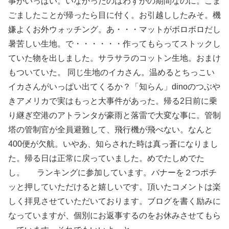
事がいっぱい。いなかったのはわずかの期間なのに。こま
ごましたことが帰ったら目に付く。お引越ししたみそ。機
嫌よくお外ウォッチング。あ・・・マットがボロボロだし
暑苦しい生地。で・・・・・・作ってもらってストックし
ていた物を出しました。サラサラのコットン生地。おまけ
もついていた。 同じ生地のイカさん。温めるとちっこい
イカさんがいっぱい出てくるか？「知らん」dinoのつぶや
きアメリカで実はもっと大事件があった。帰る2日前に乗
り継ぎ空港のアトランタが豪雨と落雷で大変な事に。管制
塔の管制官が全員避難して、飛行機が飛べない。なんと
400便が欠航。いやあ、知らされた時は真っ蒼になりまし
た。帰る日は正常に戻っていました。めでたしめでた
し。 ランキングに参加しています。バナーを２つポチ
ッと押していただけると嬉しいです。頂いたコメントは楽
しく拝見させていただいております。ブログを書く励みに
なっていますが、個別にお返事するのをお休みさせてもら