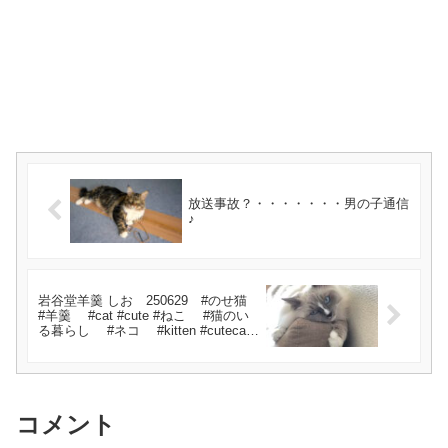
放送事故？・・・・・・・男の子通信
♪
岩谷堂羊羹 しお 250629 #のせ猫
#羊羹 #cat #cute #ねこ #猫のい
る暮らし #ネコ #kitten #cutecat
#猫のいる生活
コメント