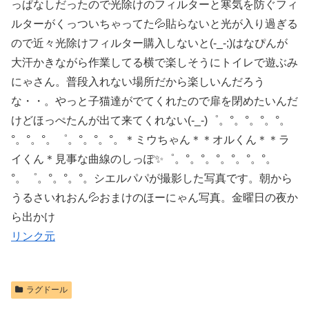
っぱなしだったので光除けのフィルターと寒気を防ぐフィ
ルターがくっついちゃってた💦貼らないと光が入り過ぎる
ので近々光除けフィルター購入しないと(-_-;)はなぴんが
大汗かきながら作業してる横で楽しそうにトイレで遊ぶみ
にゃさん。普段入れない場所だから楽しいんだろう
な・・。やっと子猫達がでてくれたので扉を閉めたいんだ
けどほっぺたんが出て来てくれない(-_-)゜。°。°。°。°。
°。°。°。゜。°。°。°。＊ミウちゃん＊＊オルくん＊＊ラ
イくん＊見事な曲線のしっぽ✨゜。°。°。°。°。°。°。
°。゜。°。°。°。シエルパパが撮影した写真です。朝から
うるさいれおん💦おまけのほーにゃん写真。金曜日の夜か
ら出かけ
リンク元
ラグドール