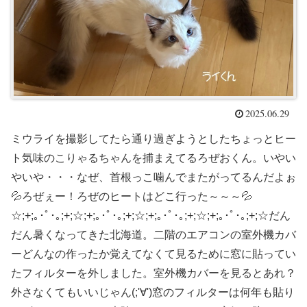
2025.06.29
ミウライを撮影してたら通り過ぎようとしたちょっとヒー
ト気味のこりゃるちゃんを捕まえてるろぜおくん。いやい
やいや・・・なぜ、首根っこ噛んでまたがってるんだよぉ
💦ろぜぇー！ろぜのヒートはどこ行った～～～💦
☆;+;｡･ﾟ･｡;+;☆;+;｡･ﾟ･｡;+;☆;+;｡･ﾟ･｡;+;☆;+;｡･ﾟ･｡;+;☆だん
だん暑くなってきた北海道。二階のエアコンの室外機カバ
ーどんなの作ったか覚えてなくて見るために窓に貼ってい
たフィルターを外しました。室外機カバーを見るとあれ？
外さなくてもいいじゃん(;'∀')窓のフィルターは何年も貼り