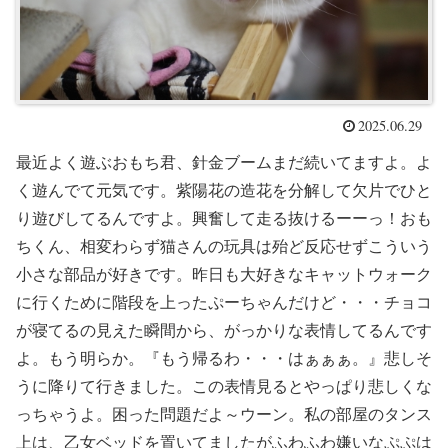
2025.06.29
最近よく遊ぶおもち君、針金ブームまだ続いてますよ。よ
く遊んでて元気です。紫陽花の造花を分解して欠片でひと
り遊びしてるんですよ。興奮して走る抜けるーーっ！おも
ちくん、相変わらず猫さんの玩具は殆ど反応せずこういう
小さな部品が好きです。昨日も大好きなキャットウォーク
に行くために階段を上ったぷーちゃんだけど・・・チョコ
が寝てるの見えた瞬間から、がっかりな表情してるんです
よ。もう明らか。『もう帰るわ・・・はぁぁぁ。』悲しそ
うに降りて行きました。この表情見るとやっぱり悲しくな
っちゃうよ。困った問題だよ～ウーン。私の部屋のタンス
上は、乙女ベッドを置いてましたがふわふわ嫌いなぷぷは