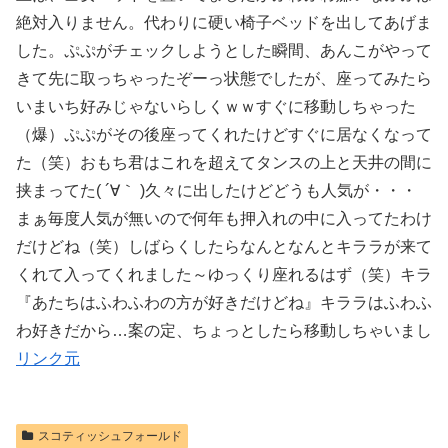
絶対入りません。代わりに硬い椅子ベッドを出してあげま
した。ぷぷがチェックしようとした瞬間、あんこがやって
きて先に取っちゃったぞーっ状態でしたが、座ってみたら
いまいち好みじゃないらしくｗｗすぐに移動しちゃった
（爆）ぷぷがその後座ってくれたけどすぐに居なくなって
た（笑）おもち君はこれを超えてタンスの上と天井の間に
挟まってた( ´∀｀ )久々に出したけどどうも人気が・・・
まぁ毎度人気が無いので何年も押入れの中に入ってたわけ
だけどね（笑）しばらくしたらなんとなんとキララが来て
くれて入ってくれました～ゆっくり座れるはず（笑）キラ
『あたちはふわふわの方が好きだけどね』キララはふわふ
わ好きだから…案の定、ちょっとしたら移動しちゃいまし
リンク元
スコティッシュフォールド