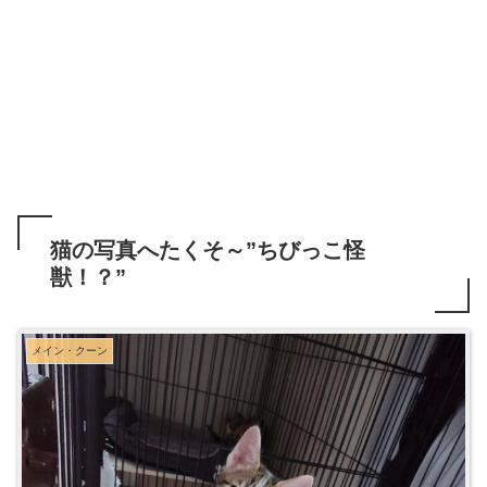
猫の写真へたくそ～”ちびっこ怪
獣！？”
メイン・クーン