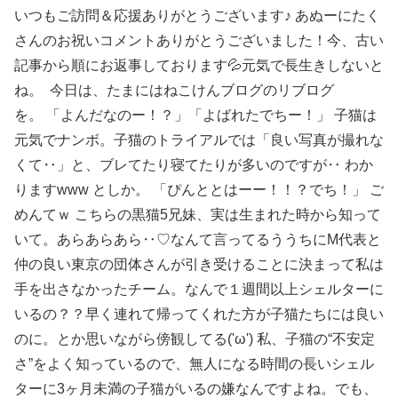
いつもご訪問＆応援ありがとうございます♪ あぬーにたく
さんのお祝いコメントありがとうございました！今、古い
記事から順にお返事しております💦元気で長生きしないと
ね。 今日は、たまにはねこけんブログのリブログ
を。 「よんだなのー！？」「よばれたでちー！」 子猫は
元気でナンボ。子猫のトライアルでは「良い写真が撮れな
くて‥」と、ブレてたり寝てたりが多いのですが‥ わか
りますwww としか。 「ぴんととはーー！！？でち！」 ご
めんてｗ こちらの黒猫5兄妹、実は生まれた時から知って
いて。あらあらあら‥♡なんて言ってるううちにM代表と
仲の良い東京の団体さんが引き受けることに決まって私は
手を出さなかったチーム。なんで１週間以上シェルターに
いるの？？早く連れて帰ってくれた方が子猫たちには良い
のに。とか思いながら傍観してる('ω') 私、子猫の“不安定
さ”をよく知っているので、無人になる時間の長いシェル
ターに3ヶ月未満の子猫がいるの嫌なんですよね。でも、