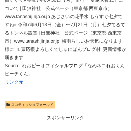
輪くぐり» 令和7年6月30日（月）斎行「 夏越大祓式」に
ついて | 田無神社 公式ページ（東京都 西東京市）
www.tanashijinja.or.jp あじさいの花手水 もうすぐ七夕で
すね» 令和7年6月13日（金）〜7月21日（月）七夕てるて
るトンネル設置 | 田無神社 公式ページ（東京都 西東京
市）www.tanashijinja.or.jp 梅雨らしいお天気になります
様に １票応援よろしくでしゅにほんブログ村 更新情報が
届きます
Source: れおピーオフィシャルブログ「なめネコれおくん
ピーチくん」
リンク元
スコティッシュフォールド
スポンサーリンク