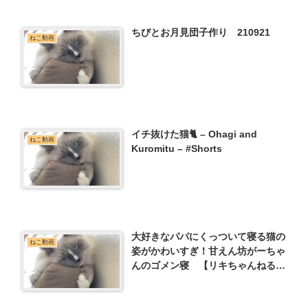
ちびとお月見団子作り 210921
ねこ動画
イチ抜けた猫🐈 – Ohagi and
ねこ動画
Kuromitu – #Shorts
大好きなパパにくっついて寝る猫の
ねこ動画
姿がかわいすぎ！甘えん坊がーちゃ
んのゴメン寝 【リキちゃんねる
猫動画】 キジトラ 猫のいる暮らし