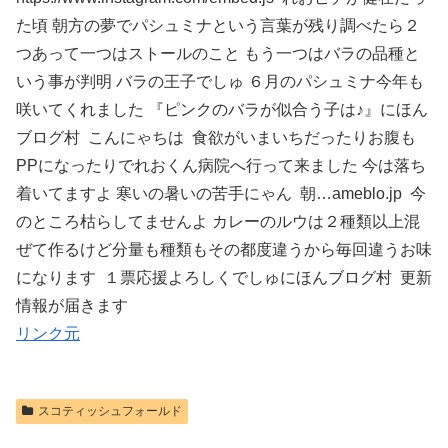
た頃 朝方の夢でパシュミナという言葉が残り調べたら２
つあって一つはストールのこと もう一つはバラの品種と
いう事が判明 バラの王子でしゅ ６月のパシュミナ今年も
咲いてくれました 『ピンクのバラが似合う子は♪』にほん
ブログ村 こんにゃちは 食欲がいまいちだったりお腹も
PPになったりでれおくん病院へ行って来ました 今は落ち
着いてますよ 寒いの暑いの苦手にゃん 朝…ameblo.jp 今
のところ枯らしてませんよ カレーのルウは２種類以上混
ぜて作るけど分量も種類もその都度違うから毎回違うお味
になります １票応援よろしくでしゅにほんブログ村 更新
情報が届きます
リンク元
スコティッシュフォールド