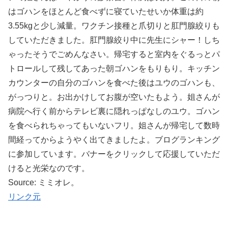
はゴハンをほとんど食べずに寝ていたせいか体重は約
3.55kgと少し減量。ワクチン接種と爪切りと肛門腺絞りも
していただきました。肛門腺絞り中に先生にシャー！しち
ゃったそうでごめんなさい。帰宅すると室内をぐるっとパ
トロールして残してあった朝ゴハンをもりもり。キッチン
カウンターの自分のゴハンを食べた後はユウのゴハンも、
がっつりと。お出かけしてお腹が空いたもよう。姐さんが
病院へ行く前からテレビ裏に隠れっぱなしのユウ。ゴハン
を食べられちゃってもいないフリ。姐さんが帰宅して数時
間経ってからようやく出てきましたよ。ブログランキング
に参加しています。バナーをクリックして応援していただ
けると光栄なのです。
Source: ミミオレ。
リンク元