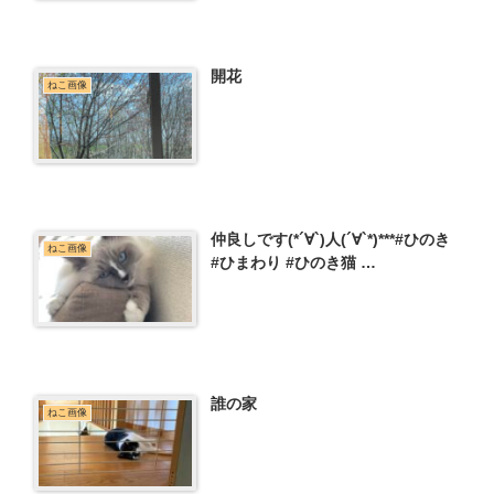
開花
ねこ画像
仲良しです(*´∀︎`)人(´∀︎`*)***#ひのき
ねこ画像
#ひまわり #ひのき猫 …
誰の家
ねこ画像