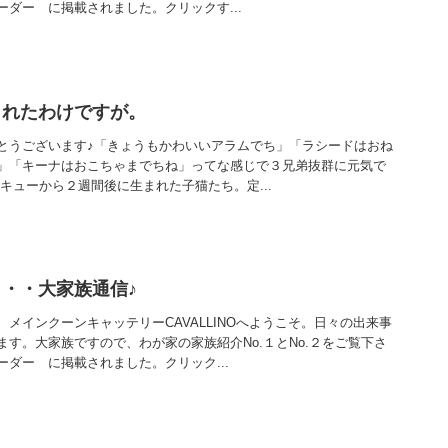
ダー に掲載されました。クリックす...
まれたわけですが。
とうございます♪「きょうもかわいいアラムでち」「ラシードはおね
」「キーナはおこちゃまでちね」ってな感じで３兄弟抜群に元気で
スキューから２週間後に生まれた子猫たち。定...
・・大家族通信♪
メインクーンキャッテリーCAVALLINOへようこそ。日々の出来事
す。大家族ですので、わが家の家族紹介No.１とNo.２をご覧下さ
ダー に掲載されました。クリック...