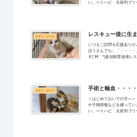
い。ペトハピ 太鼓判ブリー
レスキュー後に生
メイン・クーン
いつもご訪問＆応援ありが
ぼうさんでち」「・・・・
す(´艸｀*)多頭飼育崩壊レ
手術と輸血・・・・
メイン・クーン
＜はじめておいでの方へ＞ 
や子猫情報などを綴っていま
い。ペトハピ 太鼓判ブリー