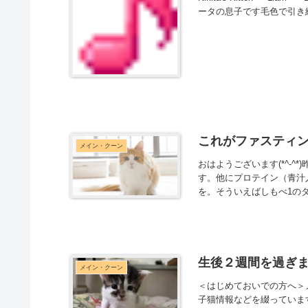
ータの息子です毛色で引き締ま
これがファスティン
メイン・クーン
おはようございます(*^-^
す。他にプロテイン（青汁
を。そういえばしもべ1のダ
生後２週間を過ぎま
メイン・クーン
＜はじめておいでの方へ＞メ
子猫情報などを綴っています