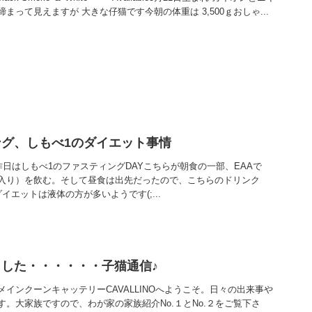
って見えますが 大きな仔猫です今朝の体重は 3,500ｇおしゃ...
グ、しもべ1のダイエット事情
*)昨日はしもべ1のファスティングDAYこちらが朝食の一部、EAAで
入り）を飲む。そして昼食は出先だったので、こちらのドリンク
イエットは液体の方が多いようです(;...
した・・・・・・子猫通信♪
インクーンキャッテリーCAVALLINOへようこそ。日々の出来事や
。大家族ですので、わが家の家族紹介No.１とNo.２をご覧下さ