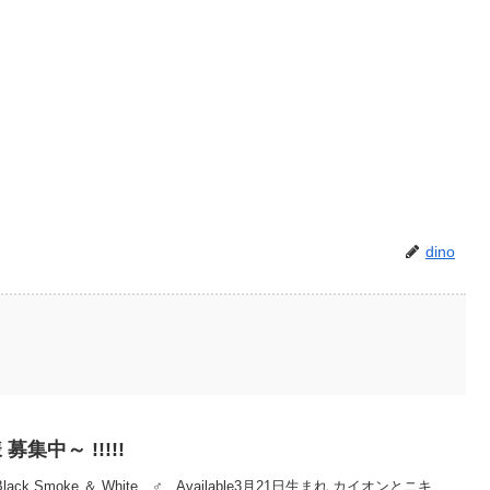
dino
集中～ !!!!!
am ＝ Black Smoke ＆ White ♂ Available3月21日生まれ カイオンとニキ