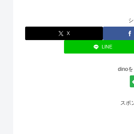
シ
X
LINE
din
スポ