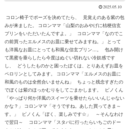
2025.05.10
コロン椅子でポーズを決めてたら、 見覚えのある紫の包
みが来ました。 コロンママ「山梨のおみやげに桔梗信玄
プリンをいただいたんですよ。」 コロンママ「なのでこ
の前買ったエルメスのお皿に乗せてみますね。」 とって
も洋風なお皿にとっても和風な信玄プリン…。 包み開け
て黒蜜を垂らしたら今度はぬぐい切れない冷奴感です
し、 どうしたものかと困ったぼくは、とりあえずお皿を
ペロリンとしてみます。 コロンママ「エルメスのお皿に
和風のものは全然合いませんね」 ちょっと残念すぎたの
でぼくは紫のほっかむりをしてごまかします。 ピノくん
「やっぱり何か洋風のスイーツを乗せたらいいんじゃない
かな？」 コロンママ「そうですね。あした買ってきま～
す。」 ピノくん「ぼく、楽しみです☆」 ～そんなわけ
で翌日～ コロンママ「スタバに行ったらいちごのドー