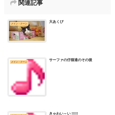
関連記事
大あくび
メイン・クーン
サーファの仔猫達のその後
メイン・クーン
きゃわい～い !!!!!