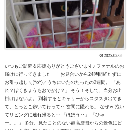
2025.05.05
いつもご訪問＆応援ありがとうございます♪ ファナルのお
届けに行ってきましたー！お見合いから24時間経たずに
お引っ越し＼(^o^)／うちにいたのたったの2週間。 「あ
れ？ぼくきょうもおでかけ？」 そう！そして、当分お出
掛けはないよ。 到着するとキャリーからスタスタ出てき
て、とっとこ歩いて行って‥ 玄関に隠れる。 なぜｗ 抱い
てリビングに連れ帰ると‥ 「ほほう‥」 「ひゃ
ー。。」 多分、見たことのない超高層階からの景色にビ