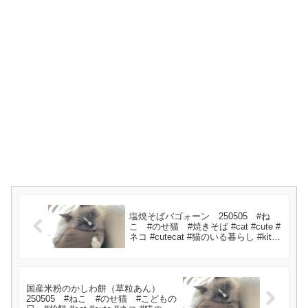
塩焼そばバゴォーン 250505 #ね
こ #のせ猫 #焼きそば #cat #cute #
ネコ #cutecat #猫のいる暮らし #kitty
#kitten #animals
国産米粉のかしわ餅（草粒あん）
250505 #ねこ #のせ猫 #こどもの