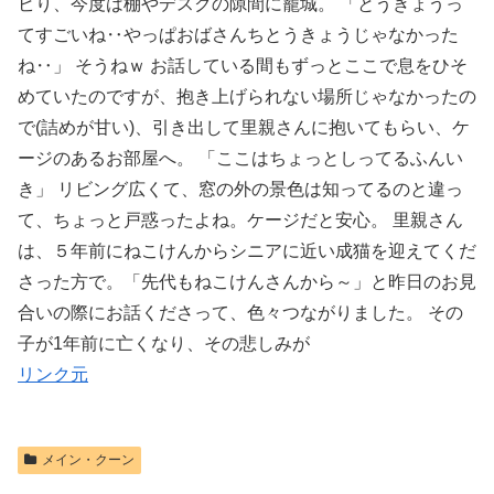
ビり、今度は棚やデスクの隙間に籠城。 「とうきょうっ
てすごいね‥やっぱおばさんちとうきょうじゃなかった
ね‥」 そうねｗ お話している間もずっとここで息をひそ
めていたのですが、抱き上げられない場所じゃなかったの
で(詰めが甘い)、引き出して里親さんに抱いてもらい、ケ
ージのあるお部屋へ。 「ここはちょっとしってるふんい
き」 リビング広くて、窓の外の景色は知ってるのと違っ
て、ちょっと戸惑ったよね。ケージだと安心。 里親さん
は、５年前にねこけんからシニアに近い成猫を迎えてくだ
さった方で。「先代もねこけんさんから～」と昨日のお見
合いの際にお話くださって、色々つながりました。 その
子が1年前に亡くなり、その悲しみが
リンク元
メイン・クーン